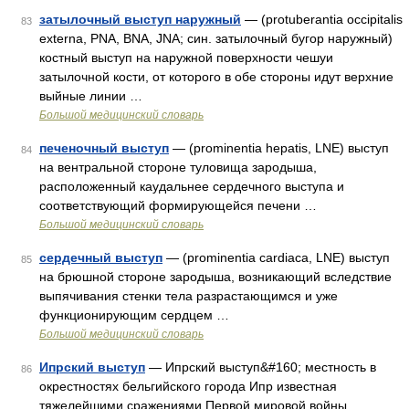
затылочный выступ наружный
— (protuberantia occipitalis
83
externa, PNA, BNA, JNA; син. затылочный бугор наружный)
костный выступ на наружной поверхности чешуи
затылочной кости, от которого в обе стороны идут верхние
выйные линии …
Большой медицинский словарь
печеночный выступ
— (prominentia hepatis, LNE) выступ
84
на вентральной стороне туловища зародыша,
расположенный каудальнее сердечного выступа и
соответствующий формирующейся печени …
Большой медицинский словарь
сердечный выступ
— (prominentia cardiaca, LNE) выступ
85
на брюшной стороне зародыша, возникающий вследствие
выпячивания стенки тела разрастающимся и уже
функционирующим сердцем …
Большой медицинский словарь
Ипрский выступ
— Ипрский выступ&#160; местность в
86
окрестностях бельгийского города Ипр известная
тяжелейшими сражениями Первой мировой войны.