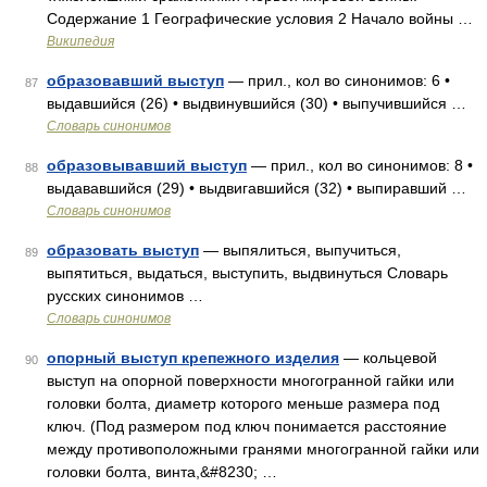
Содержание 1 Географические условия 2 Начало войны …
Википедия
образовавший выступ
— прил., кол во синонимов: 6 •
87
выдавшийся (26) • выдвинувшийся (30) • выпучившийся …
Словарь синонимов
образовывавший выступ
— прил., кол во синонимов: 8 •
88
выдававшийся (29) • выдвигавшийся (32) • выпиравший …
Словарь синонимов
образовать выступ
— выпялиться, выпучиться,
89
выпятиться, выдаться, выступить, выдвинуться Словарь
русских синонимов …
Словарь синонимов
опорный выступ крепежного изделия
— кольцевой
90
выступ на опорной поверхности многогранной гайки или
головки болта, диаметр которого меньше размера под
ключ. (Под размером под ключ понимается расстояние
между противоположными гранями многогранной гайки или
головки болта, винта,&#8230; …