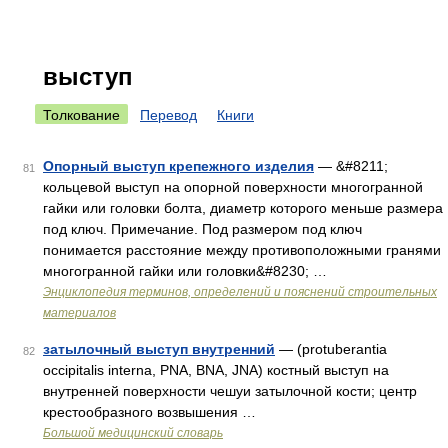
выступ
Толкование
Перевод
Книги
Опорный выступ крепежного изделия
— &#8211;
81
кольцевой выступ на опорной поверхности многогранной
гайки или головки болта, диаметр которого меньше размера
под ключ. Примечание. Под размером под ключ
понимается расстояние между противоположными гранями
многогранной гайки или головки&#8230; …
Энциклопедия терминов, определений и пояснений строительных
материалов
затылочный выступ внутренний
— (protuberantia
82
occipitalis interna, PNA, BNA, JNA) костный выступ на
внутренней поверхности чешуи затылочной кости; центр
крестообразного возвышения …
Большой медицинский словарь